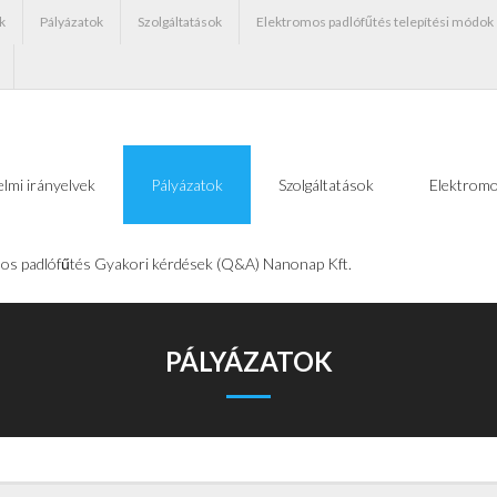
k
Pályázatok
Szolgáltatások
Elektromos padlófűtés telepítési módok
lmi irányelvek
Pályázatok
Szolgáltatások
Elektromo
os padlófűtés Gyakori kérdések (Q&A) Nanonap Kft.
PÁLYÁZATOK