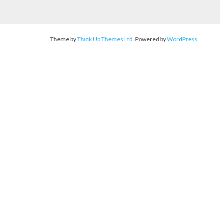
Theme by
Think Up Themes Ltd
. Powered by
WordPress
.