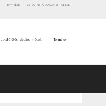
Termékek
LETÖLTHETŐ DOKUMENTUMOK
s padlófűtés telepítési módok
Termékek