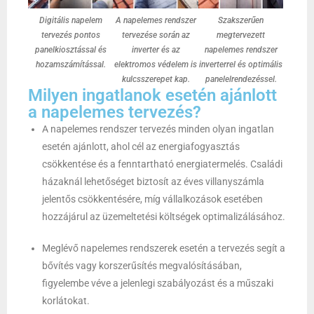
Digitális napelem
A napelemes rendszer
Szakszerűen
tervezés pontos
tervezése során az
megtervezett
panelkiosztással és
inverter és az
napelemes rendszer
hozamszámítással.
elektromos védelem is
inverterrel és optimális
kulcsszerepet kap.
panelelrendezéssel.
Milyen ingatlanok esetén ajánlott
a napelemes tervezés?
A napelemes rendszer tervezés minden olyan ingatlan
esetén ajánlott, ahol cél az energiafogyasztás
csökkentése és a fenntartható energiatermelés. Családi
házaknál lehetőséget biztosít az éves villanyszámla
jelentős csökkentésére, míg vállalkozások esetében
hozzájárul az üzemeltetési költségek optimalizálásához.
Meglévő napelemes rendszerek esetén a tervezés segít a
bővítés vagy korszerűsítés megvalósításában,
figyelembe véve a jelenlegi szabályozást és a műszaki
korlátokat.