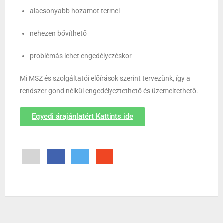
alacsonyabb hozamot termel
nehezen bővíthető
problémás lehet engedélyezéskor
Mi MSZ és szolgáltatói előírások szerint tervezünk, így a
rendszer gond nélkül engedélyeztethető és üzemeltethető.
Egyedi árajánlatért Kattints ide