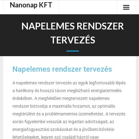
Nanonap KFT
NAPELEMES RENDSZER
TERVEZÉS
Napelemes rendszer tervezés
A napelemes rendszer tervezés az egyik legfontosabb lépés
a hatékony és hosszú távon megbízható energiatermelés
érdekében. A megfelelően megtervezett napelemes
rendszer biztosítja a maximális hozamot, az optimális
megtérülést és a problémamentes üzemeltetést. A tervezés
során figyelembe vesszük az ingatlan adottságait, az
energiafogyasztási szokásokat és a jövőbeni bővítési
lehetőségeket, legyen szó családi házról vagy