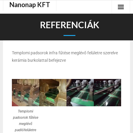
Nanonap KFT
REFERENCIÁK
Templomi padsorok infra fűtése meglévő felületre szerelve
kerámia burkolattal befejezve
Templomi
padsorok fűtése
meglévő
padlófelületre