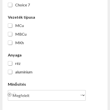
Choice 7
Vezeték típusa
MCu
MBCu
MKh
Anyaga
réz
alumínium
Minősítés