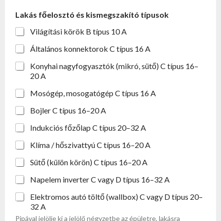
Lakás főelosztó és kismegszakító típusok
Világítási körök B típus 10 A
Általános konnektorok C típus 16 A
Konyhai nagyfogyasztók (mikró, sütő) C típus 16–
20 A
Mosógép, mosogatógép C típus 16 A
Bojler C típus 16–20 A
Indukciós főzőlap C típus 20–32 A
Klíma / hőszivattyú C típus 16–20 A
Sütő (külön körön) C típus 16–20 A
Napelem inverter C vagy D típus 16–32 A
Elektromos autó töltő (wallbox) C vagy D típus 20–
32 A
Pipával jelölje ki a jelölő négyzetbe az épületre, lakásra