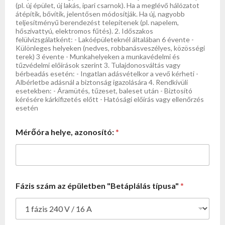
(pl. új épület, új lakás, ipari csarnok). Ha a meglévő hálózatot
átépítik, bővítik, jelentősen módosítják. Ha új, nagyobb
teljesítményű berendezést telepítenek (pl. napelem,
hőszivattyú, elektromos fűtés). 2. Időszakos
felülvizsgálatként: - Lakóépületeknél általában 6 évente -
Különleges helyeken (nedves, robbanásveszélyes, közösségi
terek) 3 évente - Munkahelyeken a munkavédelmi és
tűzvédelmi előírások szerint 3. Tulajdonosváltás vagy
bérbeadás esetén: - Ingatlan adásvételkor a vevő kérheti -
Albérletbe adásnál a biztonság igazolására 4. Rendkívüli
esetekben: - Áramütés, tűzeset, baleset után - Biztosító
kérésére kárkifizetés előtt - Hatósági előírás vagy ellenőrzés
esetén
Mérőóra helye, azonosító:
*
Fázis szám az épületben "Betáplálás típusa"
*