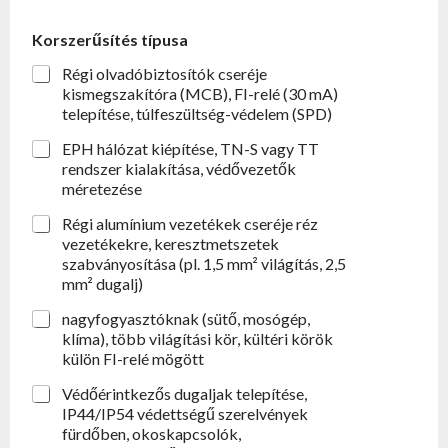
Korszerűsítés típusa
Régi olvadóbiztosítók cseréje
kismegszakítóra (MCB), FI-relé (30 mA)
telepítése, túlfeszültség-védelem (SPD)
EPH hálózat kiépítése, TN-S vagy TT
rendszer kialakítása, védővezetők
méretezése
Régi alumínium vezetékek cseréje réz
vezetékekre, keresztmetszetek
szabványosítása (pl. 1,5 mm² világítás, 2,5
mm² dugalj)
nagyfogyasztóknak (sütő, mosógép,
klíma), több világítási kör, kültéri körök
külön FI-relé mögött
Védőérintkezős dugaljak telepítése,
IP44/IP54 védettségű szerelvények
fürdőben, okoskapcsolók,