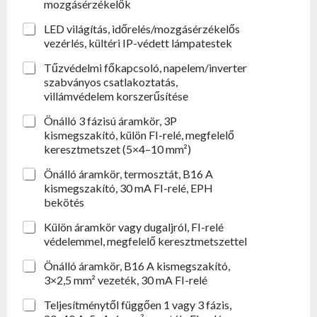
mozgásérzékelők
LED világítás, időrelés/mozgásérzékelős
vezérlés, kültéri IP-védett lámpatestek
Tűzvédelmi főkapcsoló, napelem/inverter
szabványos csatlakoztatás,
villámvédelem korszerűsítése
Önálló 3 fázisú áramkör, 3P
kismegszakító, külön FI-relé, megfelelő
keresztmetszet (5×4–10 mm²)
Önálló áramkör, termosztát, B16 A
kismegszakító, 30 mA FI-relé, EPH
bekötés
Külön áramkör vagy dugaljról, FI-relé
védelemmel, megfelelő keresztmetszettel
Önálló áramkör, B16 A kismegszakító,
3×2,5 mm² vezeték, 30 mA FI-relé
Teljesítménytől függően 1 vagy 3 fázis,