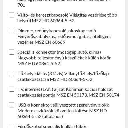
701
Váltó- és keresztkapcsoló Világítás vezérlése több
helyről MSZ HD 60364-5-53
Dimmer, redőnykapcsoló, okoskapcsoló
Fényerőszabályzás, redőnymozgatás, intelligens
vezérlés MSZ EN 60669
Speciális konnektor (mosógép, sütő, klíma)
Nagyobb teljesítményű készülékek külön körön
MSZ HD 60364-5-52
Tűzhely kiállás (3 fázis) Villanytűzhely/főzőlap
csatlakoztatása MSZ HD 60364-5-52
TV, internet (LAN) aljzat Kommunikációs hálózat
csatlakozási pontja MSZ EN 50173, MSZ EN 50174
USB-s konnektor, süllyesztett szerelvényblokk
Modern eszközök közvetlen töltése MSZ HD
60364-5-52 (általános)
Fürdőszobai speciális kiállás (tükör,