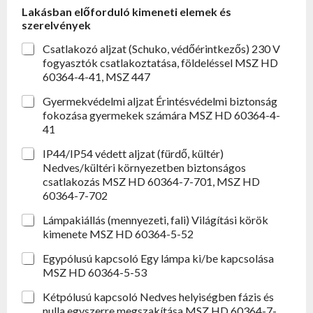
Lakásban előforduló kimeneti elemek és
szerelvények
Csatlakozó aljzat (Schuko, védőérintkezős) 230 V
fogyasztók csatlakoztatása, földeléssel MSZ HD
60364-4-41, MSZ 447
Gyermekvédelmi aljzat Érintésvédelmi biztonság
fokozása gyermekek számára MSZ HD 60364-4-
41
IP44/IP54 védett aljzat (fürdő, kültér)
Nedves/kültéri környezetben biztonságos
csatlakozás MSZ HD 60364-7-701, MSZ HD
60364-7-702
Lámpakiállás (mennyezeti, fali) Világítási körök
kimenete MSZ HD 60364-5-52
Egypólusú kapcsoló Egy lámpa ki/be kapcsolása
MSZ HD 60364-5-53
Kétpólusú kapcsoló Nedves helyiségben fázis és
nulla egyszerre megszakítása MSZ HD 60364-7-