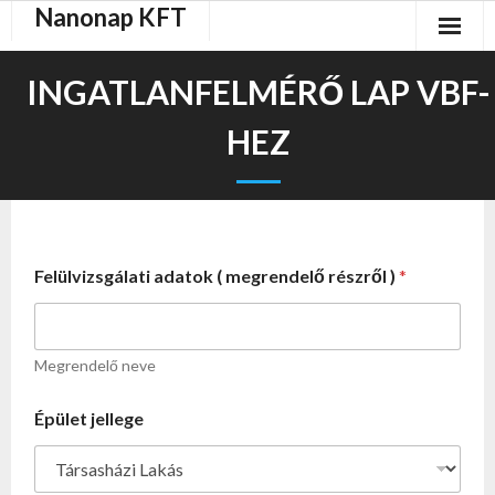
Nanonap KFT
Skip
to
content
INGATLANFELMÉRŐ LAP VBF-
HEZ
Felülvizsgálati adatok ( megrendelő részről )
*
Megrendelő neve
Épület jellege