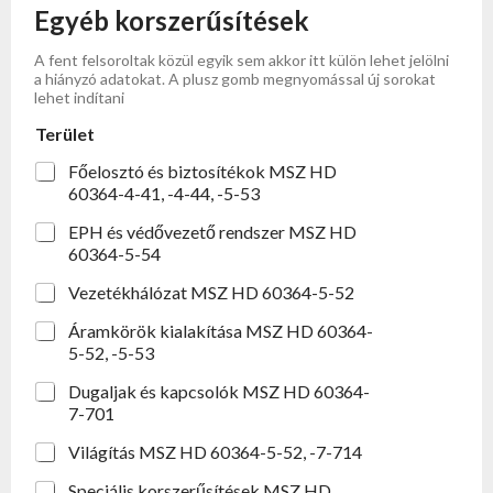
Egyéb korszerűsítések
A fent felsoroltak közül egyik sem akkor itt külön lehet jelölni
a hiányzó adatokat. A plusz gomb megnyomással új sorokat
lehet indítani
Terület
Főelosztó és biztosítékok MSZ HD
60364-4-41, -4-44, -5-53
EPH és védővezető rendszer MSZ HD
60364-5-54
Vezetékhálózat MSZ HD 60364-5-52
Áramkörök kialakítása MSZ HD 60364-
5-52, -5-53
Dugaljak és kapcsolók MSZ HD 60364-
7-701
Világítás MSZ HD 60364-5-52, -7-714
Speciális korszerűsítések MSZ HD