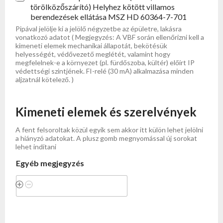
törölközőszárító) Helyhez kötött villamos
berendezések ellátása MSZ HD 60364-7-701
Pipával jelölje ki a jelölő négyzetbe az épületre, lakásra
vonatkozó adatot ( Megjegyzés: A VBF során ellenőrizni kell a
kimeneti elemek mechanikai állapotát, bekötésük
helyességét, védővezető meglétét, valamint hogy
megfelelnek-e a környezet (pl. fürdőszoba, kültér) előírt IP
védettségi szintjének. FI-relé (30 mA) alkalmazása minden
aljzatnál kötelező. )
Kimeneti elemek és szerelvények
A fent felsoroltak közül egyik sem akkor itt külön lehet jelölni
a hiányzó adatokat. A plusz gomb megnyomással új sorokat
lehet indítani
Egyéb megjegyzés