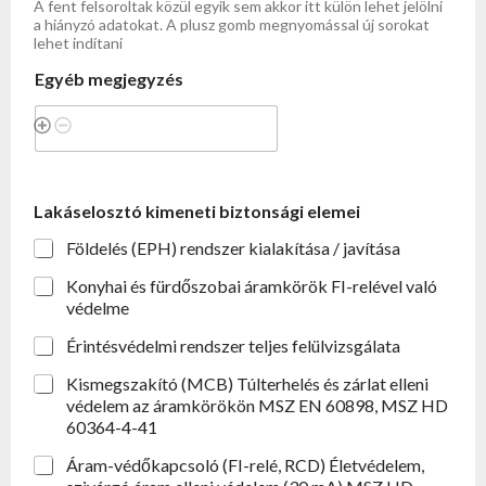
A fent felsoroltak közül egyik sem akkor itt külön lehet jelölni
a hiányzó adatokat. A plusz gomb megnyomással új sorokat
lehet indítani
Egyéb megjegyzés
Lakáselosztó kimeneti biztonsági elemei
Földelés (EPH) rendszer kialakítása / javítása
Konyhai és fürdőszobai áramkörök FI-relével való
védelme
Érintésvédelmi rendszer teljes felülvizsgálata
Kismegszakító (MCB) Túlterhelés és zárlat elleni
védelem az áramkörökön MSZ EN 60898, MSZ HD
60364-4-41
Áram-védőkapcsoló (FI-relé, RCD) Életvédelem,