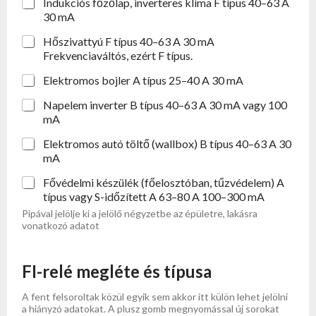
Indukciós főzőlap, inverteres klíma F típus 40–63 A
30 mA
Hőszivattyú F típus 40–63 A 30 mA
Frekvenciaváltós, ezért F típus.
Elektromos bojler A típus 25–40 A 30 mA
Napelem inverter B típus 40–63 A 30 mA vagy 100
mA
Elektromos autó töltő (wallbox) B típus 40–63 A 30
mA
Fővédelmi készülék (főelosztóban, tűzvédelem) A
típus vagy S-időzített A 63–80 A 100–300 mA
Pipával jelölje ki a jelölő négyzetbe az épületre, lakásra
vonatkozó adatot
FI-relé megléte és típusa
A fent felsoroltak közül egyik sem akkor itt külön lehet jelölni
a hiányzó adatokat. A plusz gomb megnyomással új sorokat