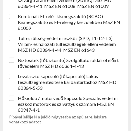
szivárgó áram elleni védelem (30 mA) MSZ HD
60364-4-41, MSZ EN 61008, MSZ EN 61009
Kombinált FI-relés kismegszakító (RCBO)
Kismegszakító és FI-relé egy készülékben MSZ EN
61009
Túlfeszültség-védelmi eszköz (SPD, T1-T2-T3)
Villám- és hálózati túlfeszültségek elleni védelem
MSZ HD 60364-4-44, MSZ EN 61643
Biztosíték (főbiztosító) Szolgáltatói oldalról előírt
fővédelem MSZ HD 60364-4-43
Leválasztó kapcsoló (főkapcsoló) Lakás
feszültségmentesítése karbantartáshoz MSZ HD
60364-5-53
Hőkioldó / motorvédő kapcsoló Speciális védelmi
eszköz motorok és szivattyúk számára MSZ EN
60947-4-1
Pipával jelölje ki a jelölő négyzetbe az épületre, lakásra
vonatkozó adatot