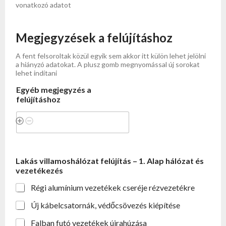
vonatkozó adatot
Megjegyzések a felújításhoz
A fent felsoroltak közül egyik sem akkor itt külön lehet jelölni
a hiányzó adatokat. A plusz gomb megnyomással új sorokat
lehet indítani
Egyéb megjegyzés a
felújításhoz
Lakás villamoshálózat felújítás – 1. Alap hálózat és
vezetékezés
Régi alumínium vezetékek cseréje rézvezetékre
Új kábelcsatornák, védőcsövezés kiépítése
Falban futó vezetékek újrahúzása