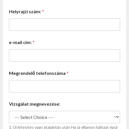
H
Helyrajzi szám:
*
D
k
i
m
e
n
e-mail cím:
*
e
t
i
)
Megrendelő telefonszáma
*
Vizsgálat megnevezése:
1. Új létesítés vagy átalakítás után Ha új villamos hálózat épül