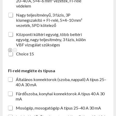
20–40 A, 5×4–6 mm² vezeték, FI-relé
védelem
Nagy teljesítményű, 3 fázis, 3P
kismegszakító + FI-relé, 5×4–10 mm²
vezeték, SPD kötelező
Központi kültéri egység, több beltéri
egység, nagy teljesítmény, 3 fázis, külön
VBF vizsgálat szükséges
Choice 15
FI-relé megléte és típusa
Általános konnektorok (szoba, nappali) A típus 25–
40 A 30 mA
Fürdőszoba, konyhai konnektorok A típus 40 A 30
mA
Mosógép, mosogatógép A típus 25–40 A 30 mA