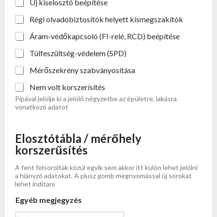
Új kiselosztó beépítése
Régi olvadóbiztosítók helyett kismegszakítók
Áram-védőkapcsoló (FI-relé, RCD) beépítése
Túlfeszültség-védelem (SPD)
Mérőszekrény szabványosítása
Nem volt korszerísítés
Pipával jelölje ki a jelölő négyzetbe az épületre, lakásra
vonatkozó adatot
Elosztótábla / mérőhely
korszerűsítés
A fent felsoroltak közül egyik sem akkor itt külön lehet jelölni
a hiányzó adatokat. A plusz gomb megnyomással új sorokat
lehet indítani
Egyéb megjegyzés