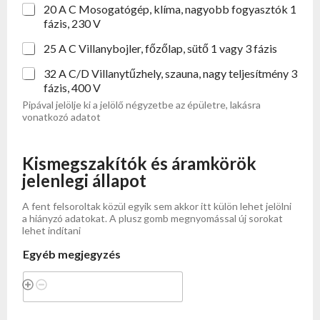
20 A C Mosogatógép, klíma, nagyobb fogyasztók 1
fázis, 230 V
25 A C Villanybojler, főzőlap, sütő 1 vagy 3 fázis
32 A C/D Villanytűzhely, szauna, nagy teljesítmény 3
fázis, 400 V
Pipával jelölje ki a jelölő négyzetbe az épületre, lakásra
vonatkozó adatot
Kismegszakítók és áramkörök
jelenlegi állapot
A fent felsoroltak közül egyik sem akkor itt külön lehet jelölni
a hiányzó adatokat. A plusz gomb megnyomással új sorokat
lehet indítani
Egyéb megjegyzés