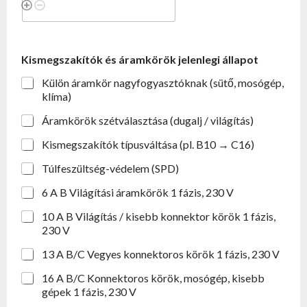
Kismegszakítók és áramkörök jelenlegi állapot
Külön áramkör nagyfogyasztóknak (sütő, mosógép,
klíma)
Áramkörök szétválasztása (dugalj / világítás)
Kismegszakítók típusváltása (pl. B10 → C16)
Túlfeszültség-védelem (SPD)
6 A B Világítási áramkörök 1 fázis, 230 V
10 A B Világítás / kisebb konnektor körök 1 fázis,
230 V
13 A B/C Vegyes konnektoros körök 1 fázis, 230 V
16 A B/C Konnektoros körök, mosógép, kisebb
gépek 1 fázis, 230 V