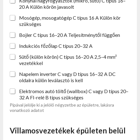
Konyhai nagyfogyasztók (mikró, sütő) C típus 16–
20 A Külön körön javasolt
Mosógép, mosogatógép C típus 16 A Külön kör
szükséges
Bojler C típus 16–20 A Teljesítménytől függően
Indukciós főzőlap C típus 20–32 A
Sütő (külön körön) C típus 16–20 A 2,5–4 mm²
vezetékkel
Napelem inverter C vagy D típus 16–32 A DC
oldalra külön leválasztó is kell
Elektromos autó töltő (wallbox) C vagy D típus 20–
32 A FI-relé B típus szükséges
Pipával jelölje ki a jelölő négyzetbe az épületre, lakásra
vonatkozó adatot
Villamosvezetékek épületen belül