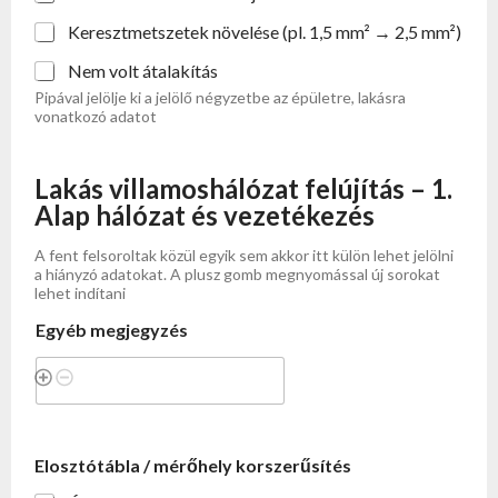
Keresztmetszetek növelése (pl. 1,5 mm² → 2,5 mm²)
Nem volt átalakítás
Pipával jelölje ki a jelölő négyzetbe az épületre, lakásra
vonatkozó adatot
Lakás villamoshálózat felújítás – 1.
Alap hálózat és vezetékezés
A fent felsoroltak közül egyik sem akkor itt külön lehet jelölni
a hiányzó adatokat. A plusz gomb megnyomással új sorokat
lehet indítani
Egyéb megjegyzés
Elosztótábla / mérőhely korszerűsítés