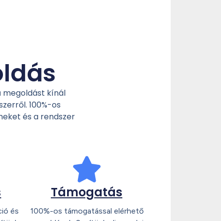
oldás
ű megoldást kínál
szerről. 100%-os
meket és a rendszer
s
Támogatás
ció és
100%-os támogatással elérhető