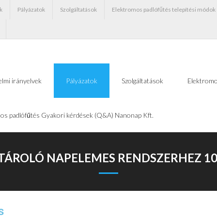
k
Pályázatok
Szolgáltatások
Elektromos padlófűtés telepítési módok
lmi irányelvek
Pályázatok
Szolgáltatások
Elektromo
os padlófűtés Gyakori kérdések (Q&A) Nanonap Kft.
TÁROLÓ NAPELEMES RENDSZERHEZ 1
s