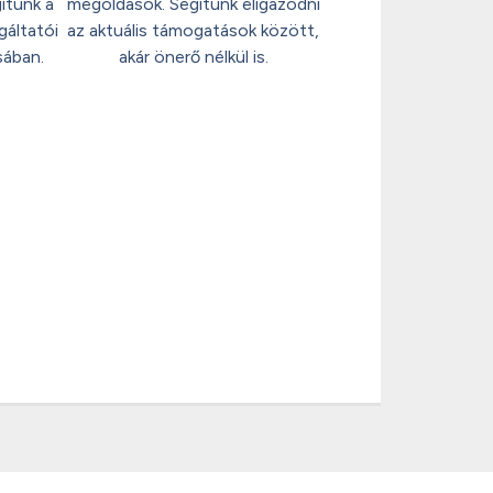
ítünk a
megoldások. Segítünk eligazodni
gáltatói
az aktuális támogatások között,
sában.
akár önerő nélkül is.