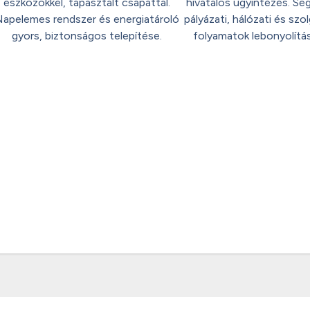
eszközökkel, tapasztalt csapattal.
hivatalos ügyintézés. Seg
apelemes rendszer és energiatároló
pályázati, hálózati és szol
gyors, biztonságos telepítése.
folyamatok lebonyolítá