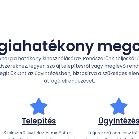
giahatékony meg
energia hatékony kihasználására? Rendszerünk teljeskör
zerekhez, legyen szó új telepítésről vagy meglévő rend
gítjük Önt az ügyintézésben, biztosítva a szükséges ele
átfogó elrendezését.
Telepítés
Ügyintézé
Szakszerű kivitelezés minősített
Teljes körű adminisztrá