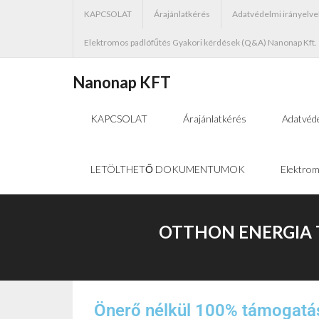
KAPCSOLAT
Árajánlatkérés
Adatvédelmi irányelve
Elektromos padlófűtés Gyakori kérdések (Q&A) Nanonap Kft.
Nanonap KFT
KAPCSOLAT
Árajánlatkérés
Adatvéde
LETÖLTHETŐ DOKUMENTUMOK
Elektrom
OTTHON ENERGIA 
Önerő nélkül 100% támogatá