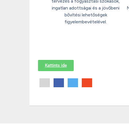
tervezés a fogyasztási szokások,
ingatlan adottságai és a jövőbeni
N
bővítési lehetőségek
figyelembevételével.
Kattints ide