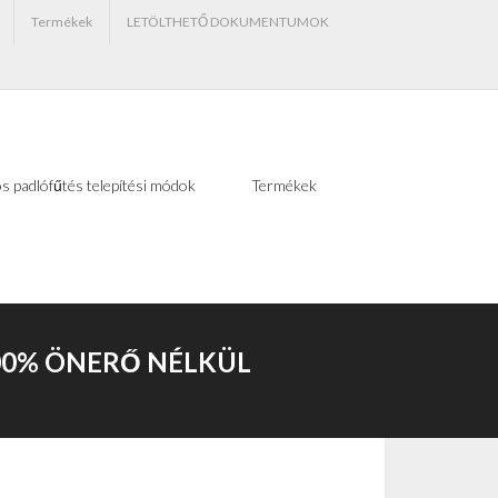
Termékek
LETÖLTHETŐ DOKUMENTUMOK
s padlófűtés telepítési módok
Termékek
00% ÖNERŐ NÉLKÜL