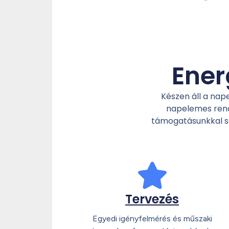
Ener
Készen áll a nap
napelemes rends
támogatásunkkal se
Tervezés
Egyedi igényfelmérés és műszaki