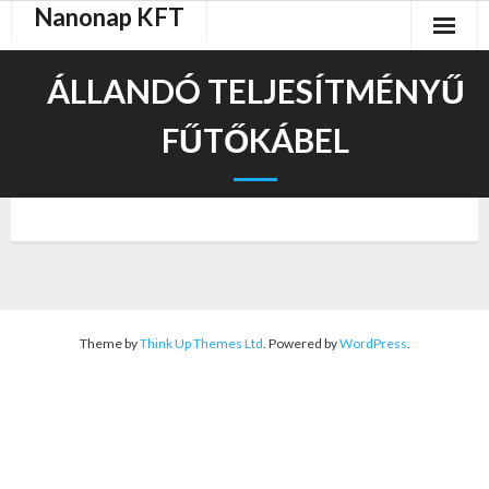
Nanonap KFT
Skip
to
content
ÁLLANDÓ TELJESÍTMÉNYŰ
FŰTŐKÁBEL
Theme by
Think Up Themes Ltd
. Powered by
WordPress
.